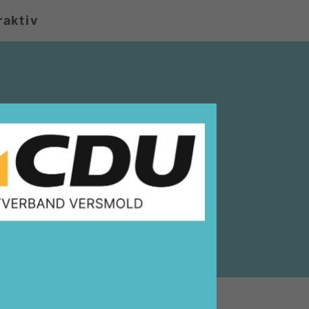
raktiv
r