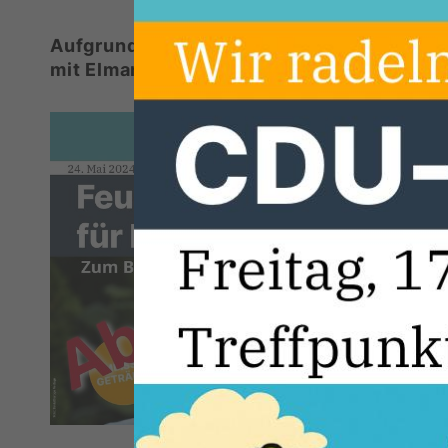
Aufgrund der aktuellen Wetterlage und -pr
mit Elmar Brok leider aus!