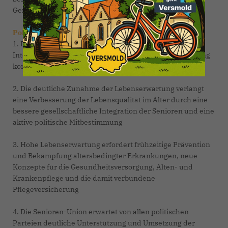
Generationendialog und die Vermittlung von Werten.
Politische Schwerpunkte der Senioren-Union:
1. Die Senioren-Union fordert eine Vertretung ihrer
Interessen in der Kommunalpolitik und bei der Gestaltung
kommunaler Einrichtungen und deren Verwaltung
2. Die deutliche Zunahme der Lebenserwartung verlangt
eine Verbesserung der Lebensqualität im Alter durch eine
bessere gesellschaftliche Integration der Senioren und eine
aktive politische Mitbestimmung
3. Hohe Lebenserwartung erfordert frühzeitige Prävention
und Bekämpfung altersbedingter Erkrankungen, neue
Konzepte für die Gesundheitsversorgung, Alten- und
Krankenpflege und die damit verbundene
Pflegeversicherung
4. Die Senioren-Union erwartet von allen politischen
Parteien deutliche Unterstützung und Umsetzung der