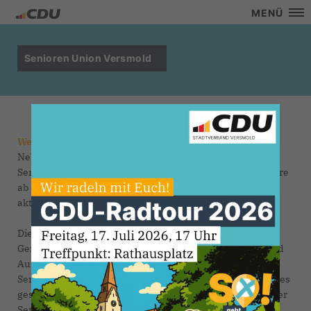
MENÜ
Senioren Union Versmold
Wer ist die Senioren-Union? Was sind ihre Ziele?
Neben den Aktivitäten des CDU Stadtverbandes ist die
Senioren-Union Versmold ein spezielles Angebot für Ältere
ab 60 Jahre. Unsere Gesellschaft wird immer älter, bleibt
aktiver, mobiler und darum interessierter.
Die Senioren Union vertritt die Interessen der älteren
Generation in unserer Partei und unserem Volk. Ziele und
Aufgaben der Senioren-Union reichen weit über die
Seniorenpolitik hinaus und durchdringen alle Bereiche des
gesellschaftlichen Lebens. Auftrag und Zukunftsvision der
Senioren Union sind der Austausch von Erfahrungen im