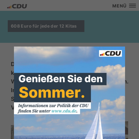
MENÜ
608 Euro für jede der 12 Kitas
Die CDU und die Junge Union Versmolds
konnten jetzt die Spenden von der
Weihnachtsbaumsammelaktion übergeben.
Insgesamt 7302 Euro landeten auf dem
Spendenkonto, so dass jede Kita
Versmolds 608 Euro erhielt.