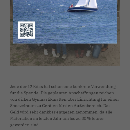
Jede der 12 Kitas hat schon eine konkrete Verwendung
für die Spende. Die geplanten Anschaffungen reichen
von dicken Gymnastikmatten über Einrichtung für einen
Snoezelraum zu Geräten für den Außenbereich. Das
Geld wird sehr dankbar entgegen genommen, da alle
Materialien im letzten Jahr um bis zu 30 % teurer
geworden sind.